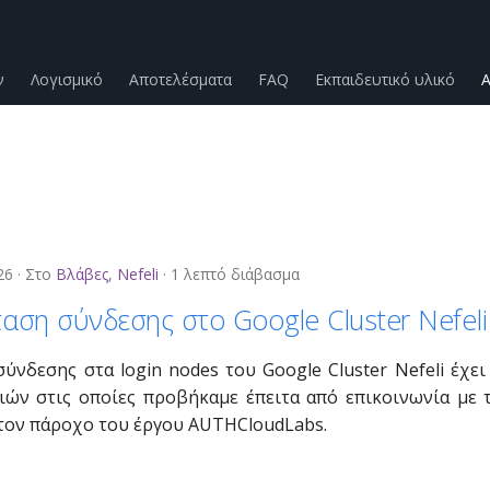
ν
Λογισμικό
Αποτελέσματα
FAQ
Εκπαιδευτικό υλικό
Α
26
Στο
Βλάβες
,
Nefeli
1 λεπτό διάβασμα
αση σύνδεσης στο Google Cluster Nefeli
ύνδεσης στα login nodes του Google Cluster Nefeli έχει
ειών στις οποίες προβήκαμε έπειτα από επικοινωνία με 
 τον πάροχο του έργου AUTHCloudLabs.