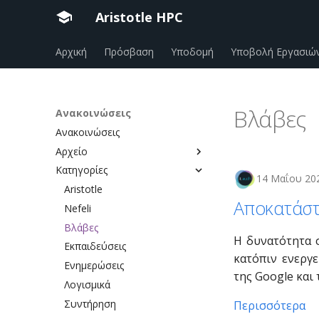
Aristotle HPC
Αρχική
Πρόσβαση
Υποδομή
Υποβολή Εργασιώ
Βλάβες
Ανακοινώσεις
Ανακοινώσεις
Aρχείο
Κατηγορίες
2026
14 Μαΐου 20
Aristotle
Αποκατάστ
Nefeli
Βλάβες
Η δυνατότητα σ
Εκπαιδεύσεις
κατόπιν ενεργ
Ενημερώσεις
της Google και
Λογισμικά
Συντήρηση
Περισσότερα