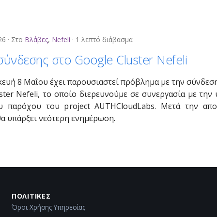
26
Στο
Βλάβες
,
Nefeli
1 λεπτό διάβασμα
ύνδεσης στο Google Cluster Nefeli
ευή 8 Μαΐου έχει παρουσιαστεί πρόβλημα με την σύνδεση
ster Nefeli, το οποίο διερευνούμε σε συνεργασία με την
υ παρόχου του project AUTHCloudLabs. Μετά την απ
α υπάρξει νεότερη ενημέρωση.
ΠΟΛΙΤΙΚΈΣ
Όροι Χρήσης Υπηρεσίας