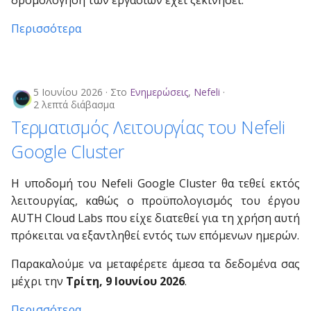
δρομολόγηση των εργασιών έχει ξεκινήσει.
ε
Περισσότερα
ι
η
5 Ιουνίου 2026
Στο
Ενημερώσεις
,
Nefeli
α
2 λεπτά διάβασμα
Τερματισμός Λειτουργίας του Nefeli
ν
Google Cluster
α
ζ
Η υποδομή του Nefeli Google Cluster θα τεθεί εκτός
ή
λειτουργίας, καθώς ο προϋπολογισμός του έργου
AUTH Cloud Labs που είχε διατεθεί για τη χρήση αυτή
τ
πρόκειται να εξαντληθεί εντός των επόμενων ημερών.
η
Παρακαλούμε να μεταφέρετε άμεσα τα δεδομένα σας
σ
μέχρι την
Τρίτη, 9 Ιουνίου 2026
.
η
Περισσότερα