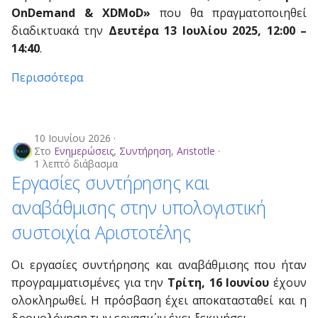
ampere partition
υπηρεσίες Cloud
Geographic information
σ
OnDemand & XDMoD»
που θα πραγματοποιηθεί
Επεξεργαστές κειμένου
Project Manager
Hybrid (MPI+OpenMP)
διαδικτυακά την
Δευτέρα 13 Ιουλίου 2025, 12:00 –
τ
Αναπροσαρμογή
(Text Editors)
Μεταφορά αρχείων μέσω
Life sciences
14:40
.
διαθέσιμων πόρων στο
Globus
Parallel GNU εργασίες
ε
Nefeli Google Cluster
Γλώσσες
Machine learning
Περισσότερα
γ
Προγραμματισμού
GPU εργασίες
Mathematics
ι
Παράλληλος
α
10 Ιουνίου 2026
Προγραμματισμός
Στο
Ενημερώσεις
,
Συντήρηση
,
Aristotle
ν
1 λεπτό διάβασμα
Επιστημονικές
Εργασίες συντήρησης και
α
Εφαρμογές
αναβάθμισης στην υπολογιστική
α
Μη επικαιροποιημένες
συστοιχία Αριστοτέλης
ρ
εφαρμογές (legacy)
Οι εργασίες συντήρησης και αναβάθμισης που ήταν
χ
προγραμματισμένες για την
Τρίτη, 16 Ιουνίου
έχουν
ί
ολοκληρωθεί. Η πρόσβαση έχει αποκατασταθεί και η
σ