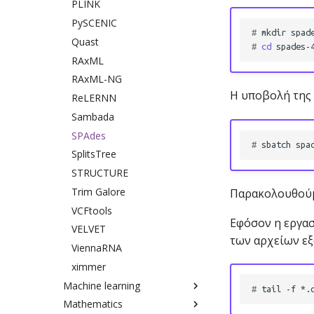
PLINK
PySCENIC
# 
mkdir
Quast
# 
cd
RAxML
RAxML-NG
Η υποβολή της 
ReLERNN
Sambada
SPAdes
# 
sbatch
SplitsTree
STRUCTURE
Trim Galore
Παρακολουθούμ
VCFtools
Eφόσον η εργασ
VELVET
των αρχείων εξό
ViennaRNA
ximmer
Machine learning
# 
tail
-f
Mathematics
Ollama