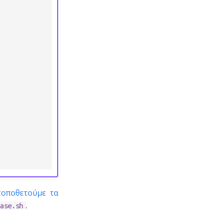
τοποθετούμε τα
.
ase.sh