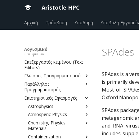
Modules Browser
Aristotle HPC
Αναβαθμίσεις Λογισμικού
Περιβάλλον Λογισμικού
Αρχική
Πρόσβαση
Υποδομή
Υποβολή Εργασιώ
(modules, environments)
Εργαλεία Ανάπτυξης
Κεντρικά διαθέσιμα modules
Λογισμικού (IDEs, platforms)
EESSI
Εργαλεία Επεξεργασίας
Jupyter
SPAdes
Λογισμικό
Conda
Γραφικών
Mathematica
Επεξεργαστές κειμένου (Text
Blender
Matlab
Editors)
PyCharm
SPAdes is a ver
Γλώσσες Προγραμματισμού
Spyder IDE
is primarily dev
Παράλληλος
Julia
Most of SPAdes
Unity
Προγραμματισμός
Mathematica
Oxford Nanopor
vtune
Επιστημονικές Εφαρμογές
CUDA
Matlab
Dakota
Αstrophysics
Python
SPAdes package c
GNU Parallel
Atmosperic Physics
Cloudy
R
metagenomic and
MPI/OpenMP
Chemistry, Physics,
ET
Atmospheric Toolbox
and RNA virus
Sagemath
Materials
Nextflow
MESA
CESM
includes supple
Containerization
BIOVIA