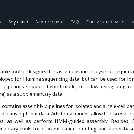
ν
Λογισμικό
Αποτελέσματα
FAQ
Εκπαιδευτικό υλικό
Α
satile toolkit designed for assembly and analysis of sequenc
eloped for Illumina sequencing data, but can be used for Io
 pipelines support hybrid mode, i.e. allow using long re
e) as a supplementary data.
ontains assembly pipelines for isolated and single-cell bact
 transcriptomic data. Additional modes allow to discover ba
es, as well as perform HMM-guided assembly. Besides, 
mentary tools for efficient k-mer counting and k-mer-based