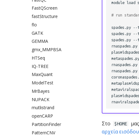
module
load
WebMO
FastQScreen
# run standa
XCrySDen
fastStructure
flo
spades.py
--
GATK
spades.py
--
spades.py
--
GEMMA
rnaspades.py
gmx_MMPBSA
plasmidspade
HTSeq
metaspades.p
rnaspades.py
IQ-TREE
rnaspades.py
MaxQuant
coronaspades
ModelTest
metaplasmids
metaviralspa
MrBayes
plasmidspade
NUPACK
rnaviralspad
mutlistrand
openCARP
Στο
μας
$HOME
PartitionFinder
αρχεία εισόδου
PatternCNV