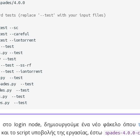
spades/4.0.0

rd tests (replace '--test' with your input files)
test
--sc

test
--careful

test
--iontorrent

--test

s.py
--test

y
--test

--test
--ss-rf

--test
--iontorrent

.py
--test

pades.py
--test

des.py
--test

s.py
--test

es.py
 στο login node, δημιουργούμε ένα νέο φάκελο όπου
και το script υποβολής της εργασίας, έστω
spades-4.0.0-c