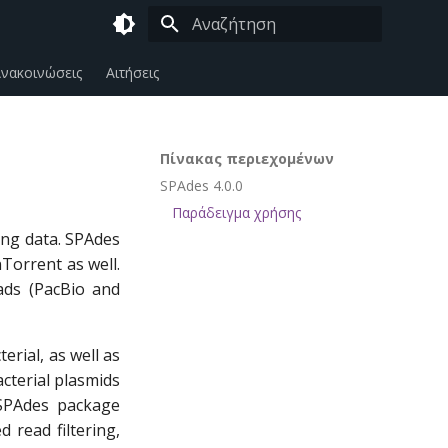
Πληκτρολογήστε για να αρχίσει η αναζήτη
νακοινώσεις
Αιτήσεις
Πίνακας περιεχομένων
SPAdes 4.0.0
Παράδειγμα χρήσης
ing data. SPAdes
nTorrent as well.
ads (PacBio and
erial, as well as
cterial plasmids
SPAdes package
 read filtering,