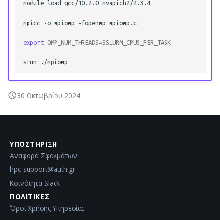
module
load
gcc/10.2.0
mvapich2/2.3.4

ε
mpicc
-o
mpiomp
-fopenmp
mpiomp.c

ι
export
OMP_NUM_THREADS
=
$SLURM_CPUS_PER_TASK
η
srun
α
ν
30 Οκτωβρίου 2024
α
ζ
ή
ΥΠΟΣΤΉΡΙΞΗ
Αναφορά Σφαλμάτων
τ
hpc-support@auth.gr
η
Κοινότητα Slack
σ
ΠΟΛΙΤΙΚΈΣ
Όροι Χρήσης Υπηρεσίας
η