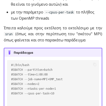
υπηρεσίες Cloud
Geographic information
σ
θα είναι το γινόμενο αυτών) και
Επεξεργαστές κειμένου
με την παράμετρο
το πλήθος
τ
(Text Editors)
Μεταφορά αρχείων μέσω
--cpus-per-task
Life sciences
των OpenMP threads
Globus
ε
Γλώσσες
Machine learning
Έπειτα καλούμε προς εκτέλεση το εκτελέσιμο με την
γ
Προγραμματισμού
(όπως και στην περίπτωση του "σκέτου" MPI)
srun
Mathematics
ι
όπως φαίνεται και στο παρακάτω παράδειγμα
Παράλληλος
α
Προγραμματισμός
Παράδειγμα
ν
Επιστημονικές
α
Εφαρμογές
#!/bin/bash
#SBATCH --partition=batch
α
#SBATCH --time=1:00:00 
Μη επικαιροποιημένες
#SBATCH --job-name=MPI+OMP_test 
ρ
εφαρμογές (legacy)
#SBATCH --nodes=2 
χ
#SBATCH --ntasks-per-node=1 
#SBATCH --cpus-per-task=10 
ί
σ