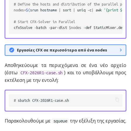
ximmer
# Define the hosts and distribution of the parallel procc
nodes
=
$(
srun
hostname
|
sort
|
uniq
-c
|
awk
'{print $2 "*
# Start CFX-Solver in Parallel
cfx5solve
-batch
-par-dist
$nodes
-def
StaticMixer.def
-s
Εργασίες CFX σε περισσότερα από ένα nodes
Αποθηκεύουμε τα περιεχόμενα σε ένα νέο αρχείο
(έστω
) και το υποβάλλουμε προς
CFX-2026R1-case.sh
εκτέλεση με την εντολή:
# 
sbatch
Παρακολουθούμε με
την εξέλιξη της εργασίας.
squeue