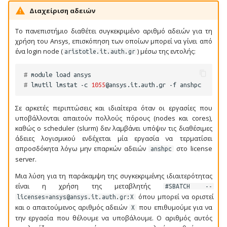
υπηρεσίες Cloud
σ
Διαχείριση αδειών
Project Manager
GROMACS
Busco
Hybrid (MPI+OpenMP)
τ
Μεταφορά αρχείων μέσω
Το πανεπιστήμιο διαθέτει συγκεκριμένο αριθμό αδειών για τη
Globus
LAMMPS
CASTER
Parallel GNU εργασίες
χρήση του Ansys, επισκόπηση των οποίων μπορεί να γίνει από
ε
ένα login node (
) μέσω της εντολής:
aristotle.it.auth.gr
γ
mumax
Chaste
GPU εργασίες
# 
module
load
ι
# 
lmutil
lmstat
-c
1055
@ansys.it.auth.gr
-f
NAMD
cwltool
α
Σε αρκετές περιπτώσεις και ιδιαίτερα όταν οι εργασίες που
NBO
EggNOG-mapper
ν
υποβάλλονται απαιτούν πολλούς πόρους (nodes και cores),
καθώς ο scheduler (slurm) δεν λαμβάνει υπόψιν τις διαθέσιμες
α
άδειες λογισμικού ενδέχεται μία εργασία να τερματίσει
ORCA
FastQC
απροσδόκητα λόγω μην επαρκών αδειών
στο license
anshpc
α
server.
Q-Chem
FastQScreen
ρ
Μια λύση για τη παράκαμψη της συγκεκριμένης ιδιαιτερότητας
είναι η χρήση της μεταβλητής
#SBATCH --
Quantum Espresso
fastStructure
χ
όπου μπορεί να οριστεί
licenses=ansys@ansys.it.auth.gr:X
και ο απαιτούμενος αριθμός αδειών
που επιθυμούμε για να
ί
X
Stacks
flo
την εργασία που θέλουμε να υποβάλουμε. Ο αριθμός αυτός
σ