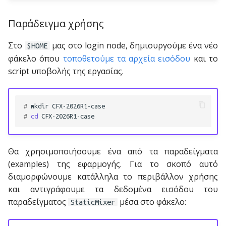
mutlistrand
Παράδειγμα χρήσης
openCARP
Στο
μας στο login node, δημιουργούμε ένα νέο
$HOME
PartitionFinder
φάκελο όπου
τοποθετούμε τα αρχεία εισόδου
και το
script υποβολής της εργασίας.
PatternCNV
PLINK
# 
mkdir
# 
cd
PySCENIC
Θα χρησιμοποιήσουμε ένα από τα παραδείγματα
Quast
(examples) της εφαρμογής. Για το σκοπό αυτό
διαμορφώνουμε κατάλληλα το περιβάλλον χρήσης
RAxML
και αντιγράφουμε τα δεδομένα εισόδου του
παραδείγματος
μέσα στο φάκελο:
StaticMixer
RAxML-NG