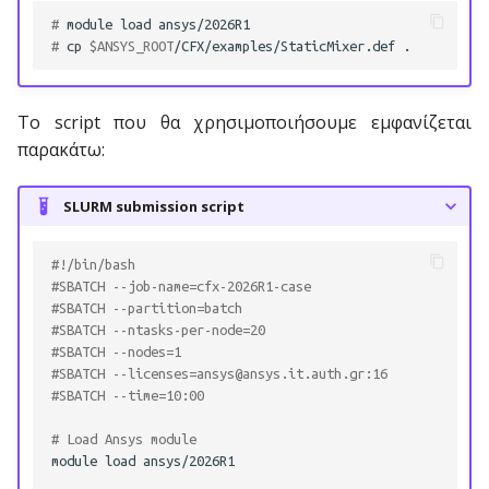
ReLERNN
# 
module
load
# 
cp
$ANSYS_ROOT
/CFX/examples/StaticMixer.def
Sambada
SPAdes
Το script που θα χρησιμοποιήσουμε εμφανίζεται
παρακάτω:
SplitsTree
SLURM submission script
STRUCTURE
#!/bin/bash
Trim Galore
#SBATCH --job-name=cfx-2026R1-case
#SBATCH --partition=batch
VCFtools
#SBATCH --ntasks-per-node=20
#SBATCH --nodes=1
#SBATCH --licenses=ansys@ansys.it.auth.gr:16
VELVET
#SBATCH --time=10:00
ViennaRNA
# Load Ansys module
module
load
ansys/2026R1
