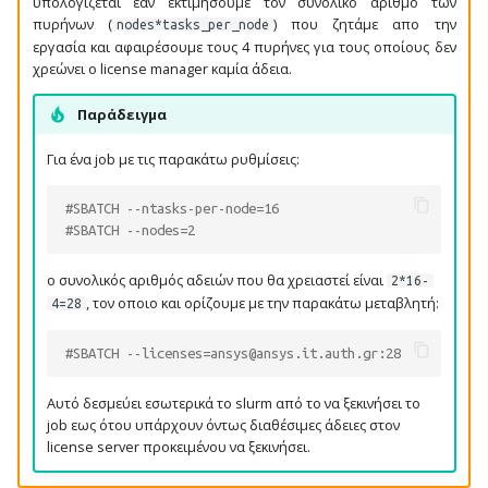
υπολογίζεται εαν εκτιμήσουμε τον συνολικό αριθμό των
Turbomole
GATK
πυρήνων (
) που ζητάμε απο την
nodes*tasks_per_node
ε
εργασία και αφαιρέσουμε τους 4 πυρήνες για τους οποίους δεν
χρεώνει ο license manager καμία άδεια.
ι
VASP
GEMMA
Παράδειγμα
η
WebMO
gmx_MMPBSA
α
Για ένα job με τις παρακάτω ρυθμίσεις:
XCrySDen
HTSeq
ν
#SBATCH --ntasks-per-node=16
#SBATCH --nodes=2
α
IQ-TREE
ζ
ο συνολικός αριθμός αδειών που θα χρειαστεί είναι
2*16-
MaxQuant
, τον οποιο και ορίζουμε με την παρακάτω μεταβλητή:
4=28
ή
ModelTest
τ
#SBATCH --licenses=ansys@ansys.it.auth.gr:28
η
MrBayes
Αυτό δεσμεύει εσωτερικά το slurm από το να ξεκινήσει το
job εως ότου υπάρχουν όντως διαθέσιμες άδειες στον
σ
license server προκειμένου να ξεκινήσει.
NUPACK
η