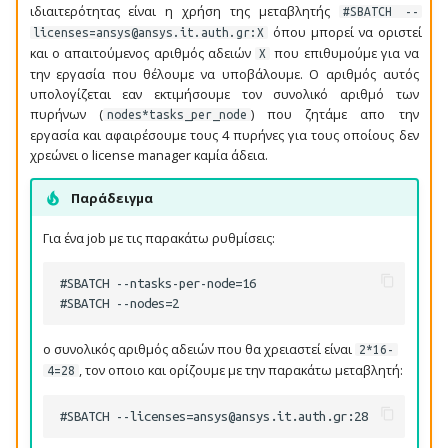
ReLERNN
ιδιαιτερότητας είναι η χρήση της μεταβλητής
#SBATCH --
όπου μπορεί να οριστεί
licenses=ansys@ansys.it.auth.gr:X
και ο απαιτούμενος αριθμός αδειών
που επιθυμούμε για να
X
Sambada
την εργασία που θέλουμε να υποβάλουμε. Ο αριθμός αυτός
υπολογίζεται εαν εκτιμήσουμε τον συνολικό αριθμό των
SPAdes
πυρήνων (
) που ζητάμε απο την
nodes*tasks_per_node
εργασία και αφαιρέσουμε τους 4 πυρήνες για τους οποίους δεν
SplitsTree
χρεώνει ο license manager καμία άδεια.
Παράδειγμα
STRUCTURE
Για ένα job με τις παρακάτω ρυθμίσεις:
Trim Galore
#SBATCH --ntasks-per-node=16

VCFtools
ο συνολικός αριθμός αδειών που θα χρειαστεί είναι
VELVET
2*16-
, τον οποιο και ορίζουμε με την παρακάτω μεταβλητή:
4=28
ViennaRNA