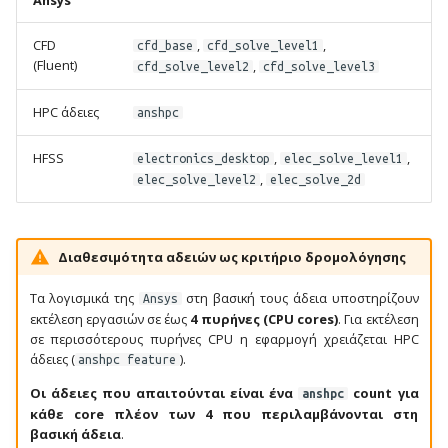
Turbomole
GATK
ε
CFD
,
,
cfd_base
cfd_solve_level1
(Fluent)
,
cfd_solve_level2
cfd_solve_level3
ι
VASP
GEMMA
η
HPC άδειες
anshpc
WebMO
gmx_MMPBSA
α
HFSS
,
,
electronics_desktop
elec_solve_level1
XCrySDen
HTSeq
ν
,
elec_solve_level2
elec_solve_2d
α
IQ-TREE
ζ
Διαθεσιμότητα αδειών ως κριτήριο δρομολόγησης
MaxQuant
ή
Τα λογισμικά της
στη βασική τους άδεια υποστηρίζουν
Ansys
ModelTest
εκτέλεση εργασιών σε έως
4 πυρήνες (CPU cores)
. Για εκτέλεση
τ
σε περισσότερους πυρήνες CPU η εφαρμογή χρειάζεται HPC
η
άδειες (
).
anshpc feature
MrBayes
Οι άδειες που απαιτούνται είναι ένα
count για
σ
anshpc
NUPACK
κάθε core πλέον των 4 που περιλαμβάνονται στη
η
βασική άδεια
.