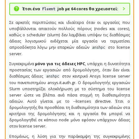
mutlistrand
Έτσι ένα
job με 64 cores θα χρειαστεί:
Fluent
openCARP
Σε αρκετές περιπτώσεις και ιδιαίτερα όταν οι εργασίες που
υποβάλλονται απαιτούν πολλούς πόρους (nodes και cores),
καθώς ο scheduler (slurm) δεν λαμβάνει υπόψιν τις διαθέσιμες
PartitionFinder
άδειες λογισμικού ενδέχεται μία εργασία να τερματίσει
απροσδόκητα λόγω μην επαρκών αδειών
στο license
anshpc
PatternCNV
server.
Συγκεκριμένα
μόνο για τις άδειες HPC
, υπάρχει η δυνατότητα
PLINK
προστασίας των εργασιών από δρομολόγηση, όταν δεν είναι
διαθέσιμες άδειες
στον κεντρικό Ansys license server
anshpc
PySCENIC
του πανεπιστημίου ansys.it.auth.gr. Ο δρομολογητής εργασιών
Slurm υποστηρίζει ολοκλήρωση με το σύστημα του license
server ώστε να βλέπει ανά πάσα στιγμή τη διαθεσιμότητα
Quast
αδειών. Αυτό γίνεται με το --licenses directive. Έτσι ο
δρομολογητής θα προσθέσει τη διαθεσιμότητα των αδειών στα
RAxML
κριτήρια της δρομολόγησης και η εργασία θα μπορεί να
δρομολογηθεί σε κάποιο node μόνο εφόσον υπάρχουν άδειες
στον license server.
RAxML-NG
Επομένως, η λύση για την παράκαμψη της συγκεκριμένης