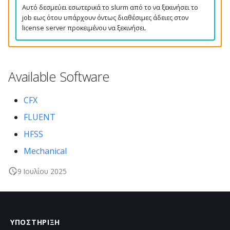
VirID
Αυτό δεσμεύει εσωτερικά το slurm από το να ξεκινήσει το
job εως ότου υπάρχουν όντως διαθέσιμες άδειες στον
ximmer
license server προκειμένου να ξεκινήσει.
Available Software
CFX
FLUENT
HFSS
Mechanical
9 Ιουλίου 2025
ΥΠΟΣΤΉΡΙΞΗ