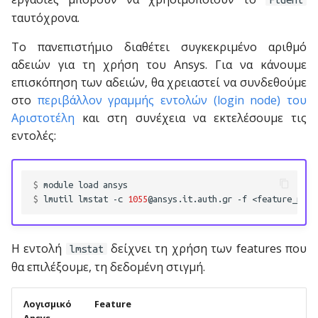
υπηρεσίες Cloud
σ
ταυτόχρονα.
Project Manager
GROMACS
Busco
Hybrid (MPI+OpenMP)
τ
Μεταφορά αρχείων μέσω
Το πανεπιστήμιο διαθέτει συγκεκριμένο αριθμό
Globus
LAMMPS
CASTER
Parallel GNU εργασίες
ε
αδειών για τη χρήση του Ansys. Για να κάνουμε
επισκόπηση των αδειών, θα χρειαστεί να συνδεθούμε
γ
mumax
Chaste
GPU εργασίες
στο
περιβάλλον γραμμής εντολών (login node) του
ι
Αριστοτέλη
και στη συνέχεια να εκτελέσουμε τις
NAMD
cwltool
εντολές:
α
NBO
EggNOG-mapper
ν
$ 
module
load
α
ORCA
FastQC
$ 
lmutil
lmstat
-c
1055
@ansys.it.auth.gr
-f
α
Q-Chem
FastQScreen
ρ
Η εντολή
δείχνει τη χρήση των features που
lmstat
Quantum Espresso
fastStructure
θα επιλέξουμε, τη δεδομένη στιγμή.
χ
ί
Stacks
flo
Λογισμικό
Feature
σ
Ansys