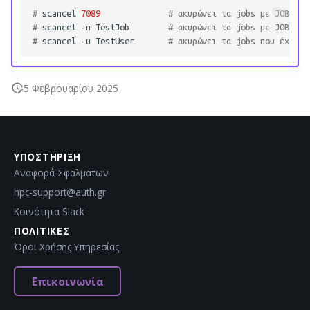
# 
scancel
7089
# ακυρώνει τα jobs με JOB_ID=
# 
scancel
-n
TestJob
# ακυρώνει τα jobs με JOB_NAM
# 
scancel
-u
TestUser
# ακυρώνει τα jobs που έχει υ
5 Φεβρουαρίου 2025
ΥΠΟΣΤΉΡΙΞΗ
Αναφορά Σφαλμάτων
hpc-support@auth.gr
Κοινότητα Slack
ΠΟΛΙΤΙΚΈΣ
Όροι Χρήσης Υπηρεσίας
Επικοινωνία