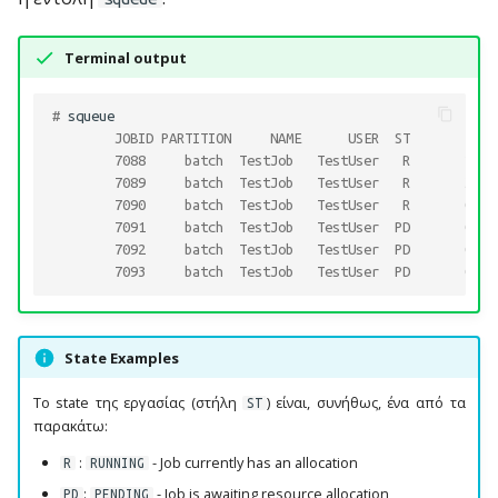
Terminal output
# 
        JOBID PARTITION     NAME      USER  ST       TIME
        7088     batch  TestJob   TestUser   R       2:07
        7089     batch  TestJob   TestUser   R       3:04
        7090     batch  TestJob   TestUser   R       0:25
        7091     batch  TestJob   TestUser  PD       0:00
        7092     batch  TestJob   TestUser  PD       0:00
        7093     batch  TestJob   TestUser  PD       0:00
State Examples
Το state της εργασίας (στήλη
) είναι, συνήθως, ένα από τα
ST
παρακάτω:
:
- Job currently has an allocation
R
RUNNING
:
- Job is awaiting resource allocation
PD
PENDING