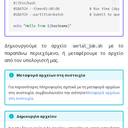
υπηρεσίες Cloud
Geographic information
#!/bin/bash
σ
Επεξεργαστές κειμένου
#SBATCH --time=01:00:00               # Run time (days-hh
τ
(Text Editors)
#SBATCH --partition=batch             # Submit to queue/p
Μεταφορά αρχείων μέσω
Life sciences
Globus
ε
echo
"Hello from 
$(
hostname
)
"
Γλώσσες
Machine learning
γ
Προγραμματισμού
Mathematics
Δημιουργούμε το αρχείο
με το
ι
serial_job.sh
Παράλληλος
παραπάνω περιεχόμενο, ή μεταφέρουμε το αρχείο
α
Προγραμματισμός
από τον υπολογιστή μας.
ν
Επιστημονικές
Μεταφορά αρχείων στη συστοιχία
α
Εφαρμογές
α
Για περισσότερες πληροφορίες σχετικά με τη μεταφορά αρχείων
Μη επικαιροποιημένες
στη συστοιχία, συμβουλευτείτε την ενότητα:
Μεταφορά αρχείων
ρ
εφαρμογές (legacy)
στη συστοιχία
.
χ
Δημιουργία αρχείου
ί
σ