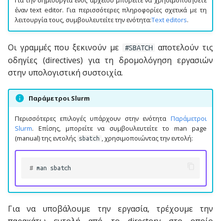
Για την δημιουργία ενός αρχείου μπορείτε να χρησιμοποιήσετε
έναν text editor. Για περισσότερες πληροφορίες σχετικά με τη
ε
λειτουργία τους, συμβουλευτείτε την ενότητα:
Text editors
.
ι
Οι γραμμές που ξεκινούν με
αποτελούν τις
#SBATCH
η
οδηγίες (directives) για τη δρομολόγηση εργασιών
α
στην υπολογιστική συστοιχία.
ν
Παράμετροι Slurm
α
Περισσότερες επιλογές υπάρχουν στην ενότητα
Παράμετροι
ζ
Slurm
. Επίσης, μπορείτε να συμβουλευτείτε το man page
(manual) της εντολής
, χρησιμοποιώντας την εντολή:
sbatch
ή
τ
# 
man
η
σ
Για να υποβάλουμε την εργασία, τρέχουμε την
η