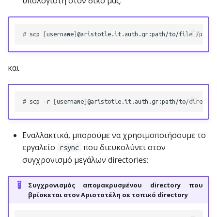
υπολογιστή στον δικό μας:
ε
ι
# 
scp
[
username
]
@aristotle.it.auth.gr:path/to/file
η
και
α
ν
# 
scp
-r
[
username
]
@aristotle.it.auth.gr:path/to/director
α
ζ
Εναλλακτικά, μπορούμε να χρησιμοποιήσουμε το
ή
εργαλείο
που διευκολύνει στον
rsync
τ
συγχρονισμό μεγάλων directories:
η
Συγχρονισμός απομακρυσμένου directory που
σ
βρίσκεται στον Αριστοτέλη σε τοπικό directory
η