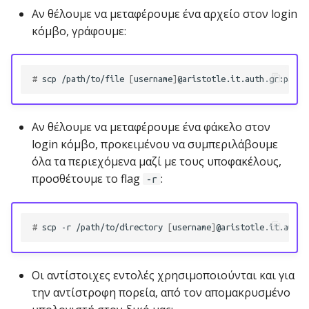
Geographic information
σ
Αν θέλουμε να μεταφέρουμε ένα αρχείο στον login
Επεξεργαστές κειμένου
Project Manager
Hybrid (MPI+OpenMP)
κόμβο, γράφουμε:
τ
(Text Editors)
Life sciences
Parallel GNU εργασίες
ε
Γλώσσες
Machine learning
# 
scp
/path/to/file
[
username
]
γ
Προγραμματισμού
GPU εργασίες
Mathematics
ι
Παράλληλος
Αν θέλουμε να μεταφέρουμε ένα φάκελο στον
α
Προγραμματισμός
login κόμβο, προκειμένου να συμπεριλάβουμε
ν
όλα τα περιεχόμενα μαζί με τους υποφακέλους,
Επιστημονικές
προσθέτουμε το flag
:
-r
α
Εφαρμογές
α
Μη επικαιροποιημένες
# 
scp
-r
/path/to/directory
[
username
]
ρ
εφαρμογές (legacy)
χ
Οι αντίστοιχες εντολές χρησιμοποιούνται και για
ί
την αντίστροφη πορεία, από τον απομακρυσμένο
σ